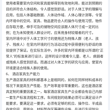
使用者需要室内空间和家具能够得到有效地利用，能达到预期的
目的并符合人体结构，令人感觉到舒适。对于人体工学的理解与
应用，包括人体基础数据、人体动作域、人体心理计测等，令室
内环境中的空间、家具、物品更符合人的操作与使用习惯，物件
应存取方便，伸手可及的储物空间应该跟人体尺寸成一定的比
例；在为未知使用人群设计时，应釆用身材较矮者的尺寸。
室内环境中对于人体工学尺寸的使用还为特殊人群（老人、孩
子、残疾人）在室内环境的行为活动过程中获得便利与舒适的体
验提供了保证。在实际生活中，许多的室内环境都是以所谓的“正
常人”的标准来进行设计。这样的设计很难令儿童、老人、病弱者
或残疾人感觉到舒适。而通过对人体工学的研究与应用，使室内
环境更适合特殊人群的使用。
6、 酒店家具生产能力
生产酒店家具的材料都基本上是相同的，如何在同样材料成本的
情况下来提高生产性能、生产效率是非常重要的，这也是酒店家
具定制的重要因素之一，每家酒店家具生产企业都会有自己内部
一套生产标准流程和工序。车间规划的结果必须可以满足设计产
能要求，要满足这一要求，必须有足够的机位、操作位、半成品
存放空间、周转台、材料暂存区等硬件设施。在进行车间划分