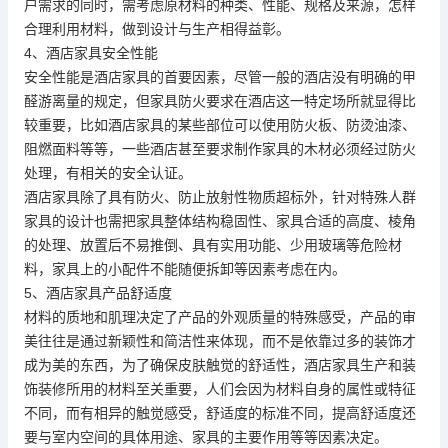
户需求的同时，需考虑原材料的种类、性能、规格及来源，怎样
合理利用材料，做到设计与生产相得益彰。
4、酒店家具安全性能
安全性能是酒店家具的首要因素，尽管一般的酒店没有明确的甲
醛游离量的规定，但家具防火要求在酒店这一特定场所就显得比
较重要，比如酒店家具的某些部位可以使用防火板、防烫油漆、
阻燃面料等等，一些酒店甚至要求制作家具的木材必须经过防火
处理，有相关的安全认证。
酒店家具除了具有防火、防止放射性物质超标外，针对特殊人群
家具的设计也需把家具整体结构稳固性、家具合适的高度、棱角
的处理、放置后不易推倒、具有实用功能、少用玻璃等危险材
料，家具上的小配件不能随便拆卸等因素考虑在内。
5、酒店家具产品舒适度
材料的质地和肌理决定了产品的外观质量的特殊感受，产品的审
美往往是通过新颖性和简洁性来体现，而不是依靠过多的装饰才
成为美的东西，为了确保皮肤触觉的舒适性，酒店家具生产和装
饰装修所用的材料至关重要，人们会因为材料自身的属性或特征
不同，而有相异的触觉感受，舒适度的标准不同，提高舒适度还
要与室内空间的具体用途、家具的主要作用等等因素决定。