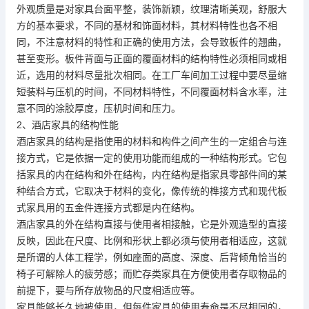
外观质量是对家具台面平整，装饰新颖，纹理清晰美观，舒服大
方的基本要求，不同的基材和饰面材料，其材料特性也各不相
同，不注意材料的特性和正确的使用方法，会导致板件的翘曲，
甚至变形。板件背面与正面的覆面材料的结构特性必须相同或相
近，选用的材料尽量批次相同。在工厂车间加工过程中要尽量缩
短装料与压机的时间，不同材料特性，不同覆面材料含水率，注
意不同的涂胶厚度，压机时间和压力。
2、酒店家具的结构性能
酒店家具的结构是指使用的材料和构件之间产生的一定组合与连
接方式，它是依据一定的使用功能而组成的一种结构形式。它包
括家具的内在结构和外在结构，内在结构是指家具零部件间的某
种结合方式，它取决于材料的变化，像传统的榫接方式和现代板
式家具用的五金件连接方式都是内在结构。
酒店家具的外在结构直接与使用者相接触，它是外观造型的直接
反映，因此在尺度、比例和形状上都必须与使用者相适应，这就
是所谓的人体工程学，例如座面的高度、深度、后背倾角恰当的
椅子可解除人的疲劳感；而贮存类家具在方便使用者存取物品的
前提下，要与所存放物品的尺度相适应等。
家具能够长久地被使用，但每件家具的使用寿命是不尽相同的，